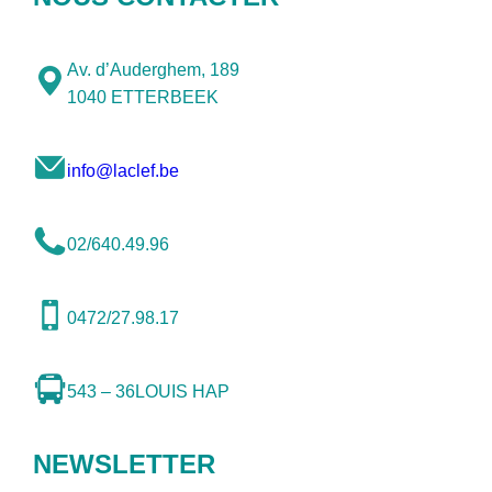
Av. d’Auderghem, 189
1040 ETTERBEEK
info@laclef.be
02/640.49.96
0472/27.98.17
543 – 36
LOUIS HAP
NEWSLETTER