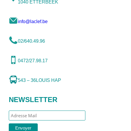
1040 ETTERBEEK
info@laclef.be
02/640.49.96
0472/27.98.17
543 – 36
LOUIS HAP
NEWSLETTER