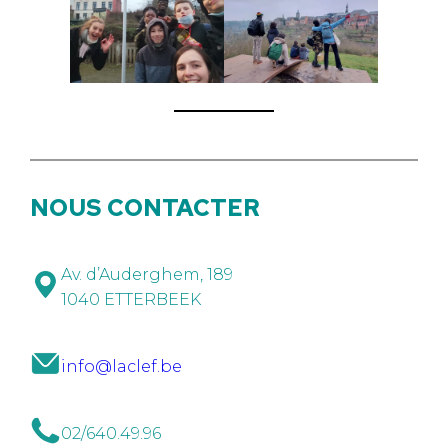
NOUS CONTACTER
Av. d’Auderghem, 189
1040 ETTERBEEK
info@laclef.be
02/640.49.96