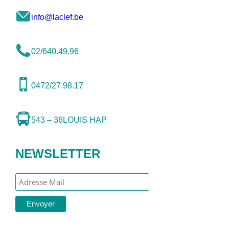
info@laclef.be
02/640.49.96
0472/27.98.17
543 – 36
LOUIS HAP
NEWSLETTER