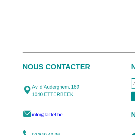
NOUS CONTACTER
Av. d’Auderghem, 189
1040 ETTERBEEK
N
info@laclef.be
02/640.49.96