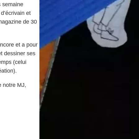
ès semaine
d’écrivain et
 magazine de 30
ncore et a pour
 et dessiner ses
emps (celui
éation).
e notre MJ,