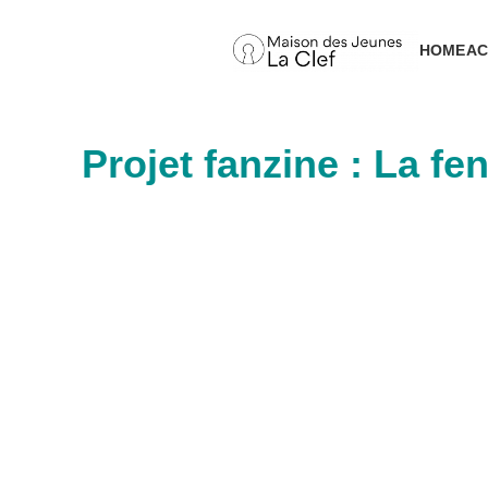
Aller
au
HOME
AC
contenu
Projet fanzine : La fe