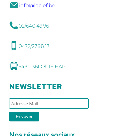
info@laclef.be
02/640.49.96
0472/27.98.17
543 – 36
LOUIS HAP
NEWSLETTER
Nos réseaux sociaux