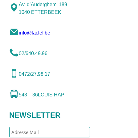
Av. d’Auderghem, 189
1040 ETTERBEEK
info@laclef.be
02/640.49.96
0472/27.98.17
543 – 36
LOUIS HAP
NEWSLETTER