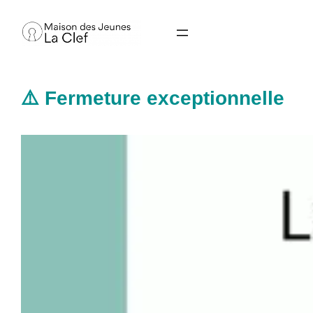
Aller
au
contenu
⚠️ Fermeture exceptionnelle