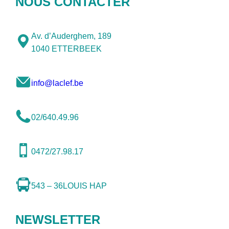
NOUS CONTACTER
Av. d’Auderghem, 189
1040 ETTERBEEK
info@laclef.be
02/640.49.96
0472/27.98.17
543 – 36
LOUIS HAP
NEWSLETTER