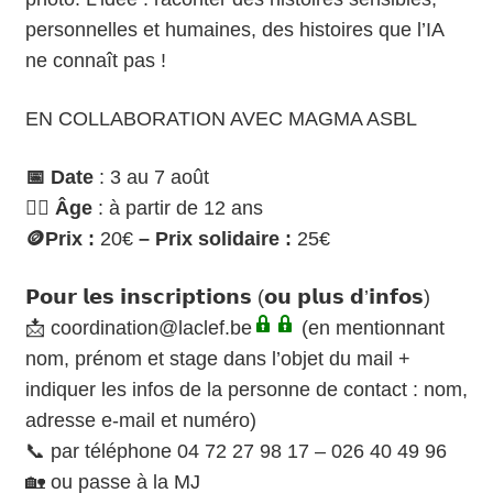
personnelles et humaines, des histoires que l’IA
ne connaît pas !
EN COLLABORATION AVEC MAGMA ASBL
📅 Date
: 3 au 7 août
🙋‍♀️ Âge
: à partir de 12 ans
🪙
Prix :
20
€
– Prix solidaire :
25
€
𝗣𝗼𝘂𝗿 𝗹𝗲𝘀 𝗶𝗻𝘀𝗰𝗿𝗶𝗽𝘁𝗶𝗼𝗻𝘀 (𝗼𝘂 𝗽𝗹𝘂𝘀 𝗱’𝗶𝗻𝗳𝗼𝘀)
📩
coordination@laclef.be
(en mentionnant
nom, prénom et stage dans l’objet du mail +
indiquer les infos de la personne de contact : nom,
adresse e-mail et numéro)
📞 par téléphone 04 72 27 98 17 – 026 40 49 96
🏡 ou passe à la MJ