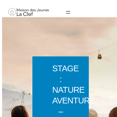
Aller
au
contenu
STAGE
:
NATURE
AVENTURE
–