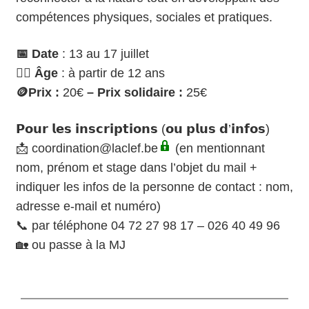
compétences physiques, sociales et pratiques.
📅 Date
: 13 au 17 juillet
🙋‍♀️ Âge
: à partir de 12 ans
🪙
Prix :
20
€
– Prix solidaire :
25
€
𝗣𝗼𝘂𝗿 𝗹𝗲𝘀 𝗶𝗻𝘀𝗰𝗿𝗶𝗽𝘁𝗶𝗼𝗻𝘀 (𝗼𝘂 𝗽𝗹𝘂𝘀 𝗱’𝗶𝗻𝗳𝗼𝘀)
📩
coordination@laclef.be
(en mentionnant
nom, prénom et stage dans l’objet du mail +
indiquer les infos de la personne de contact : nom,
adresse e-mail et numéro)
📞 par téléphone 04 72 27 98 17 – 026 40 49 96
🏡 ou passe à la MJ