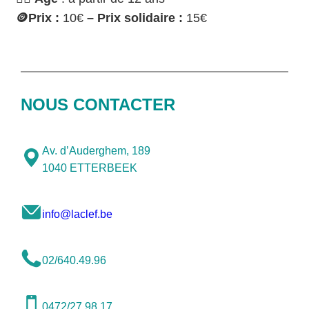
🪙
Prix :
10€
– Prix solidaire :
15€
NOUS CONTACTER
Av. d’Auderghem, 189
1040 ETTERBEEK
info@laclef.be
02/640.49.96
0472/27.98.17