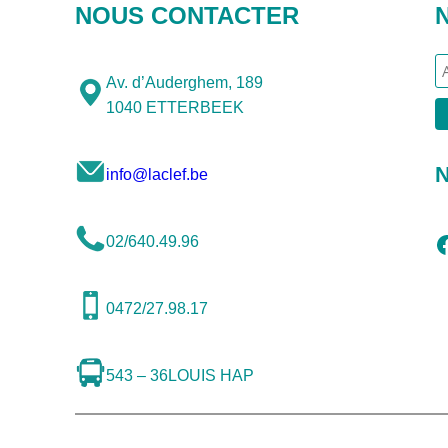
NOUS CONTACTER
Av. d’Auderghem, 189
1040 ETTERBEEK
N
info@laclef.be
Facebook
02/640.49.96
0472/27.98.17
543 – 36
LOUIS HAP