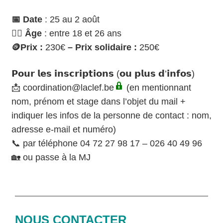
📅 Date
: 25 au 2 août
🙋‍♀️ Âge
: entre 18 et 26 ans
🪙
Prix :
230
€
– Prix solidaire :
250
€
𝗣𝗼𝘂𝗿 𝗹𝗲𝘀 𝗶𝗻𝘀𝗰𝗿𝗶𝗽𝘁𝗶𝗼𝗻𝘀 (𝗼𝘂 𝗽𝗹𝘂𝘀 𝗱’𝗶𝗻𝗳𝗼𝘀)
📩
coordination@laclef.be
(en mentionnant
nom, prénom et stage dans l’objet du mail +
indiquer les infos de la personne de contact : nom,
adresse e-mail et numéro)
📞 par téléphone 04 72 27 98 17 – 026 40 49 96
🏡 ou passe à la MJ
NOUS CONTACTER