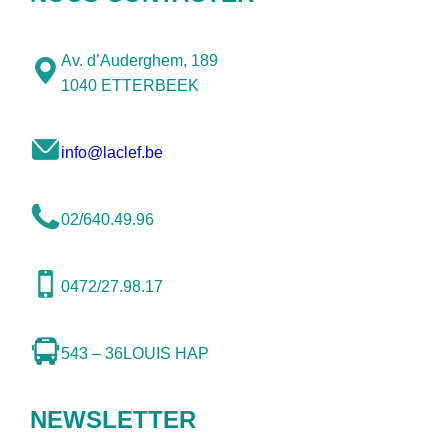
Av. d’Auderghem, 189
1040 ETTERBEEK
info@laclef.be
02/640.49.96
0472/27.98.17
543 – 36
LOUIS HAP
NEWSLETTER