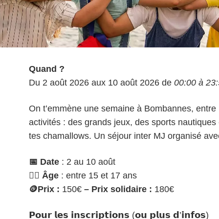
Quand ?
Du 2 août 2026 aux 10 août 2026 de
00:00 à 23
On t’emmène une semaine à Bombannes, entre la
activités : des grands jeux, des sports nautiques 
tes chamallows. Un séjour inter MJ organisé a
📅 Date
: 2 au 10 août
🙋‍♀️ Âge
: entre 15 et 17 ans
🪙
Prix :
150
€
– Prix solidaire :
18
0
€
𝗣𝗼𝘂𝗿 𝗹𝗲𝘀 𝗶𝗻𝘀𝗰𝗿𝗶𝗽𝘁𝗶𝗼𝗻𝘀 (𝗼𝘂 𝗽𝗹𝘂𝘀 𝗱’𝗶𝗻𝗳𝗼𝘀)