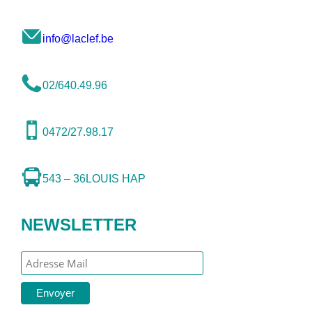
info@laclef.be
02/640.49.96
0472/27.98.17
543 – 36
LOUIS HAP
NEWSLETTER