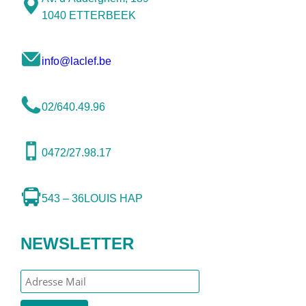
1040 ETTERBEEK
info@laclef.be
02/640.49.96
0472/27.98.17
543 – 36
LOUIS HAP
NEWSLETTER