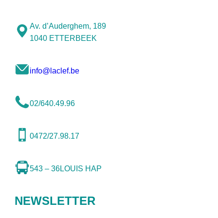
Av. d’Auderghem, 189
1040 ETTERBEEK
info@laclef.be
02/640.49.96
0472/27.98.17
543 – 36
LOUIS HAP
NEWSLETTER