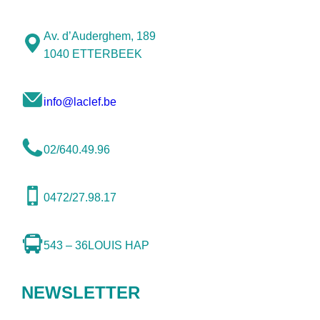
Av. d’Auderghem, 189
1040 ETTERBEEK
info@laclef.be
02/640.49.96
0472/27.98.17
543 – 36
LOUIS HAP
NEWSLETTER