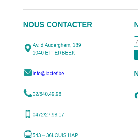
NOUS CONTACTER
Av. d’Auderghem, 189
1040 ETTERBEEK
N
info@laclef.be
Facebook
02/640.49.96
0472/27.98.17
543 – 36
LOUIS HAP