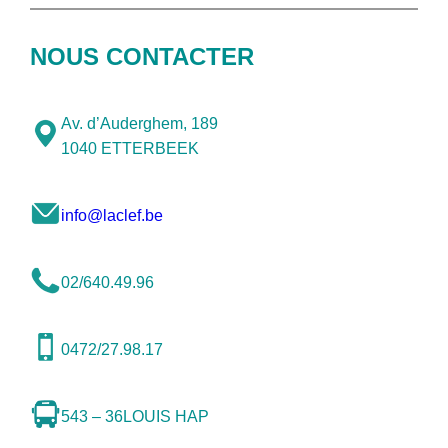
NOUS CONTACTER
Av. d’Auderghem, 189
1040 ETTERBEEK
info@laclef.be
02/640.49.96
0472/27.98.17
543 – 36
LOUIS HAP