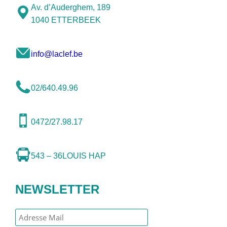
Av. d’Auderghem, 189
1040 ETTERBEEK
info@laclef.be
02/640.49.96
0472/27.98.17
543 – 36
LOUIS HAP
NEWSLETTER